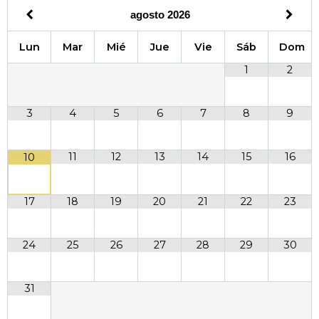
b
a
i
u
agosto
2026
o
g
t
b
o
r
t
e
Lun
Mar
Mié
Jue
Vie
Sáb
Dom
k
a
e
1
2
m
r
3
4
5
6
7
8
9
11
12
13
14
15
16
10
17
18
19
20
21
22
23
24
25
26
27
28
29
30
31