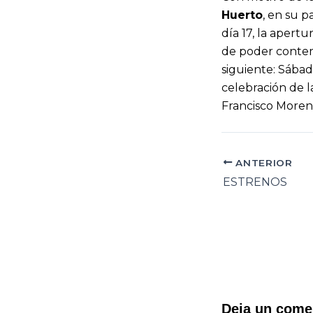
Huerto
, en su p
día 17, la apert
de poder contem
siguiente: Sábado
celebración de l
Francisco Moreno
ANTERIOR
ESTRENOS
Deja un come