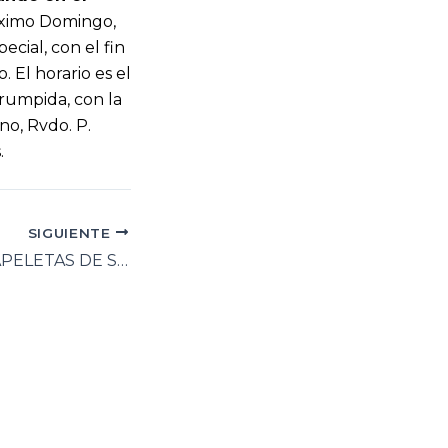
próximo Domingo,
ecial, con el fin
El horario es el
errumpida, con la
no, Rvdo. P.
.
SIGUIENTE
REPARTO DE PAPELETAS DE SITIO CUARESMA 2013