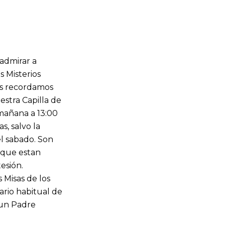
admirar a
s Misterios
Os recordamos
estra Capilla de
 mañana a 13:00
s, salvo la
l sabado. Son
 que estan
esión.
 Misas de los
rio habitual de
r un Padre